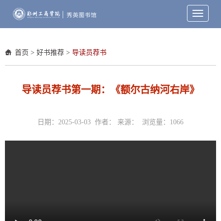
Toggle
navigati
首页
>
好书推荐
>
导读员荐书
导读员荐书第一期：《额尔古纳河右岸》
日期：2025-03-03 作者： 来源： 浏览量：
1066