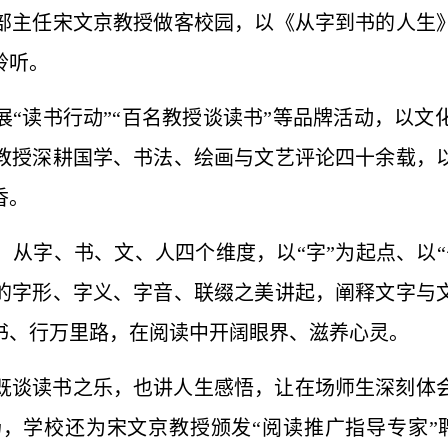
部主任
宋文京教授做客校园，以《从字到书的人生
聆听。
展“读书行动”“百名教授谈读书”等品牌活动，以
教授深耕国学、书法、绘画与文艺评论四十余载，
香。
，
从字、书、文、人
四个
维度
，以“字”为起点、以
的字形、字义、字音、联缀之美讲起，阐释文字与
书、行万里路，在阅读中开阔眼界、滋养心灵。
既谈读书之乐，也讲人生感悟，让在场师生深刻体
场，学校还为宋文京教授颁发
“
阅读推广指导专家
”