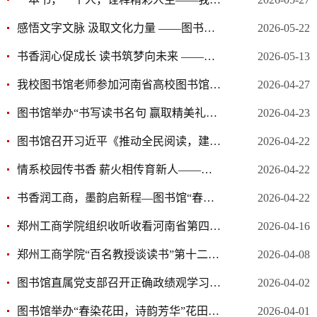
感悟文字文脉 汲取文化力量 ——图书馆直属党支部赴中国文字博物馆开展主题党日活动
2026-05-22
书香润心促成长 读书筑梦向未来 ——我校举办“百名教授谈读书”第十三期专题讲座
2026-05-13
我校图书馆老师参加河南省高校图书馆工作会议
2026-04-27
图书馆举办“书写读书名句 赢取精美礼品”阅读推广主题活动
2026-04-23
图书馆召开习近平《推动全民阅读，建设书香社会》学习座谈会
2026-04-22
情系校园传书香 薪火相传育新人——雷红薇、梁亦欣两位教授向我校图书馆捐赠图书
2026-04-22
书香润工商，墨韵启新程—图书馆“春生·夏长”主题图书展启幕
2026-04-22
郑州工商学院组织收听收看河南省第四届青少年学生读书行动暨中小学书香校园建设现场会
2026-04-16
郑州工商学院“百名教授谈读书”第十二期开讲 宋文京教授分享“从字到书的人生”
2026-04-08
图书馆直属党支部召开正确政绩观学习教育专题会议
2026-04-02
图书馆举办“春染花田，诗韵芳华”花田诗会
2026-04-01