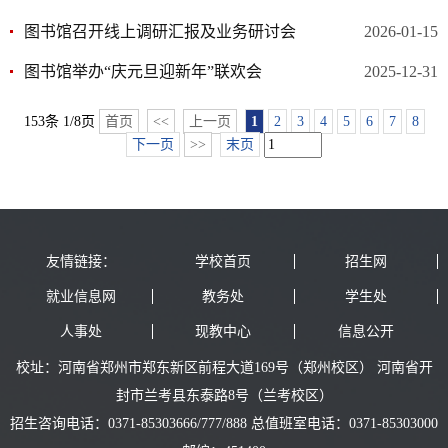
图书馆召开线上调研汇报及业务研讨会
2026-01-15
图书馆举办“庆元旦迎新年”联欢会
2025-12-31
153条 1/8页
首页
<<
上一页
1
2
3
4
5
6
7
8
下一页
>>
末页
友情链接：
学校首页
招生网
就业信息网
教务处
学生处
人事处
现教中心
信息公开
校址：河南省郑州市郑东新区前程大道169号（郑州校区） 河南省开
封市兰考县东泰路8号（兰考校区）
招生咨询电话：0371-85303666/777/888 总值班室电话：0371-85303000