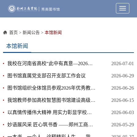
Toggle
navigati
首页
>
新闻公告
>
本馆新闻
本馆新闻
我校在河南省高校“此中有真意—2026年世界读书日”阅读推广活动中斩获佳绩
2026-07-01
图书馆直属党支部召开支部工作会议
2026-06-29
图书馆组织全体馆员参观2026年优秀教学材料展
2026-06-26
我馆教师参加高校智慧图书馆建设高级研修班学习
2026-06-15
以真情传播伟大精神 用实力彰显学校美名——我校在河南省“中科杯”知识竞赛中斩获佳绩
2026-06-03
妙语展风采 匠心筑书香 ——郑州工商学院图书馆馆员讲解技能比赛圆满举行
2026-05-29
一本书，一个人，诠释精彩人生——我校“百名教授谈读书”第十四期讲座成功举办
2026-05-27