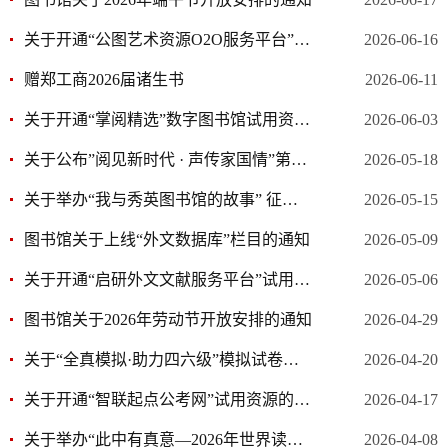
关于开通“公图艺术资源O2O服务平台”试用资源的通知
2026-06-16
赠郑工商2026届诸生书
2026-06-11
关于开通“掌阅精选”数字图书馆试用资源的通知
2026-06-03
关于公布”阅见新时代 · 声传家国情”第七届河南省高校诵读大赛初赛获奖名单的通知
2026-05-18
关于举办“我与秀英图书馆的故事” 征文比赛的通知
2026-05-15
图书馆关于上线“外文数据库”栏目的通知
2026-05-09
关于开通“启研外文文献服务平台”试用资源的通知
2026-05-06
图书馆关于2026年劳动节开放安排的通知
2026-04-29
关于“全真模拟·助力四六级”模拟试卷免费派送活动的通知
2026-04-20
关于开通“智联起点公考网”试用资源的通知
2026-04-17
关于举办“此中有真意—2026年世界读书日”河南省高校阅读活动的通知
2026-04-08