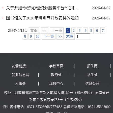
关于开通“米乐心理资源服务平台”试用资源的通知
2026-04-07
图书馆关于2026年清明节开放安排的通知
2026-04-02
236条 1/12页
首页
<<
上一页
1
2
3
4
5
6
7
8
9
10
下一页
>>
末页
友情链接：
学校首页
招生网
就业信息网
教务处
学生处
人事处
现教中心
信息公开
校址：河南省郑州市郑东新区前程大道169号（郑州校区） 河南省开
封市兰考县东泰路8号（兰考校区）
招生咨询电话：0371-85303666/777/888 总值班室电话：0371-85303000