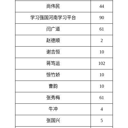
尚伟民
44
学习强国河南学习平台
90
闫广道
61
赵德顺
2
谢吉恒
10
蒋笃运
102
惊竹娇
10
曹韵
10
张秀梅
61
牛冲
4
张国兴
5