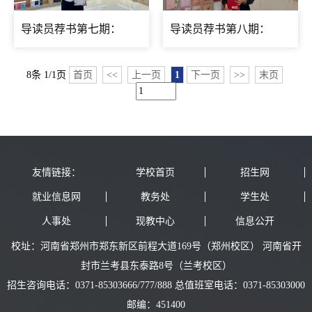
导读员荐书第七期：
导读员荐书第八期：
《百年正道》
《马克思传》
8条 1/1页
首页
<<
上一页
1
下一页
>>
末页
友情链接：
学校首页
招生网
就业信息网
教务处
学生处
人事处
现教中心
信息公开
校址：河南省郑州市郑东新区前程大道169号（郑州校区） 河南省开
封市兰考县东泰路8号（兰考校区）
招生咨询电话：0371-85303666/777/888 总值班室电话：0371-85303000
邮编：451400