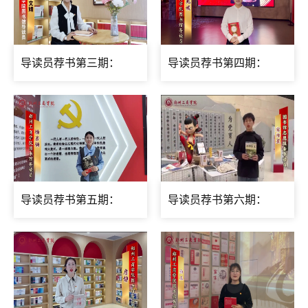
导读员荐书第三期：
导读员荐书第四期：
《毛泽东选集》
《焦裕禄》
导读员荐书第五期：
导读员荐书第六期：
《习近平的七年知青岁
《封神演义》
月》