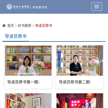
Toggle
navigati
首页
>
好书推荐
>
导读员荐书
导读员荐书
导读员荐书第一期：
导读员荐书第二期：
《额尔古纳河右岸》
《一读就入迷的中国
史》